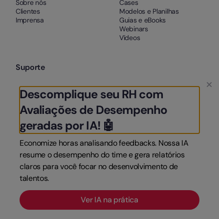
Sobre nós
Cases
Clientes
Modelos e Planilhas
Imprensa
Guias e eBooks
Webinars
Vídeos
Suporte
Contato
Descomplique seu RH com
Termos e Condições
Aviso Legal
Avaliações de Desempenho
Cookies
geradas por IA! 🤖
Economize horas analisando feedbacks. Nossa IA
resume o desempenho do time e gera relatórios
claros para você focar no desenvolvimento de
talentos.
Ver IA na prática