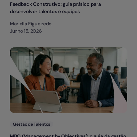
Feedback Construtivo: guia prático para
desenvolver talentos e equipes
Mariella Figueiredo
Junho 15, 2026
Categorias
Gestão de Talentos
MBO (Management by Objectives): o guia da gestão