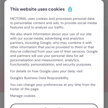
Ir para o conteúdo
Abrir 
Experimente Grátis
This website uses cookies
FACTORIAL uses cookies and processes personal data
Gestão de Talentos
to personalise content and ads, to provide social media
features and to analyse our traffic.
We also share information about your use of our site
with our social media, advertising and analytics
Gestão de Talentos
partners, including Google, who may combine it with
O que são Mad Skills e como
other information that you've provided to them or that
they've collected from your use of their services. Google
identificá-las em talentos
and partners will use your personal data for ad
personalization and measurement, analytics,
functionality, personalization, and security purposes.
For details on how Google uses your data, visit:
Janeiro 8, 2024
·
6 minutos de leitura
Google's Business Data Responsibility.
You can change your preferences at any time from the
footer of the page.
Manage cookies
Índice