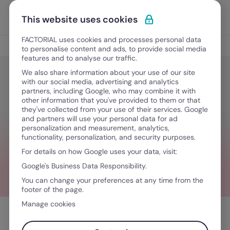
Ir para o conteúdo
Abrir 
Experimente Grátis
This website uses cookies
FACTORIAL uses cookies and processes personal data
Gestão de Talentos
to personalise content and ads, to provide social media
features and to analyse our traffic.
We also share information about your use of our site
with our social media, advertising and analytics
Gestão de Talentos
partners, including Google, who may combine it with
O que é DHO: Desenvolvimento
other information that you've provided to them or that
they've collected from your use of their services. Google
Humano e Organizacional
and partners will use your personal data for ad
personalization and measurement, analytics,
functionality, personalization, and security purposes.
For details on how Google uses your data, visit:
Dezembro 12, 2023
·
5 minutos de leitura
Google's Business Data Responsibility.
You can change your preferences at any time from the
footer of the page.
Manage cookies
Índice