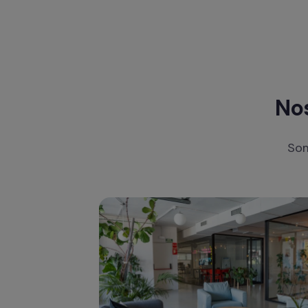
No
Som