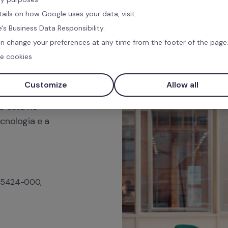
tails on how Google uses your data, visit:
's Business Data Responsibility.
n change your preferences at any time from the footer of the page
e cookies
Customize
Allow all
o está no 
cnologia e a 
 05424-000, 