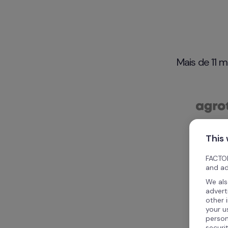
Mais de 11 m
This
FACTOR
and ad
We als
advert
other 
your u
person
securi