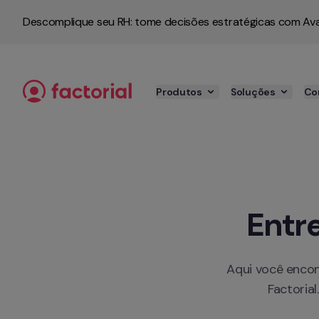
Pular para o conteúdo
Descomplique seu RH: tome decisões estratégicas com Ava
Produtos
Soluções
Co
Entre
Aqui você encon
Factoria