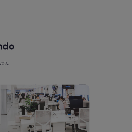
ndo
eis.