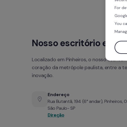
For de
Google
You ca
Manag
Localizado em Pinheiros, o nosso escritóri
coração da metrópole paulista, entre a te
inovação.
Endereço
Rua Butantã, 194 (6° andar), Pinheiros,
Direção