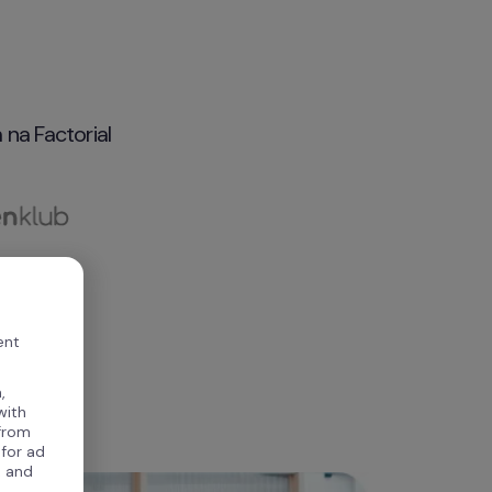
 na Factorial
ent
,
with
 from
 for ad
, and