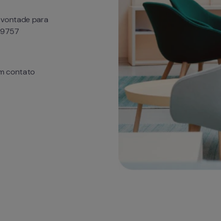
 vontade para 
9-9757
m contato 