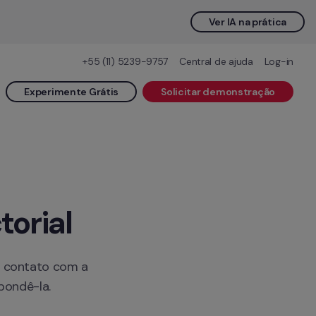
Ver IA na prática
+55 (11) 5239-9757
Central de ajuda
Log-in
Experimente Grátis
Solicitar demonstração
torial
 contato com a 
pondê-la.