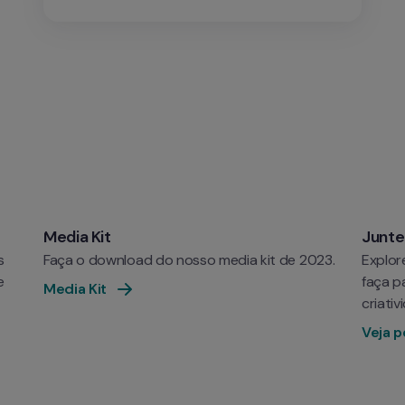
Media Kit
Junte
 
Faça o download do nosso media kit de 2023.
Explor
 
faça p
Media Kit
criati
Veja p