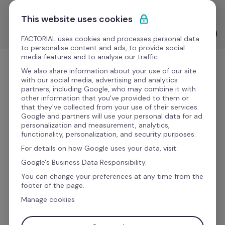
Pular para o conteúdo
Descomplique seu RH: tome decisões estratégicas com 
This website uses cookies
Avaliações de Desempenho guiadas por IA. 🚀
Ver IA na prática
FACTORIAL uses cookies and processes personal data
to personalise content and ads, to provide social
media features and to analyse our traffic.
Experimente Grátis
We also share information about your use of our site
with our social media, advertising and analytics
partners, including Google, who may combine it with
other information that you've provided to them or
that they've collected from your use of their services.
Google and partners will use your personal data for ad
Avaliação de 
personalization and measurement, analytics,
functionality, personalization, and security purposes.
Desempenho com IA: 
For details on how Google uses your data, visit:
decisões justas, dados 
Google's Business Data Responsibility.
reais.
You can change your preferences at any time from the
footer of the page.
Manage cookies
Elimine o "achismo" de planilhas e feedbacks 