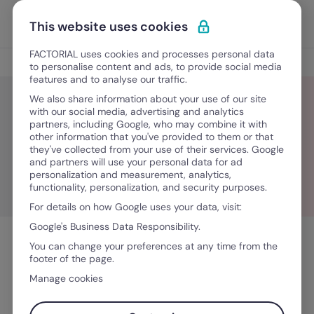
Ir para o conteúdo
Abrir 
Experimente Grátis
This website uses cookies
FACTORIAL uses cookies and processes personal data
Blog
to personalise content and ads, to provide social media
features and to analyse our traffic.
We also share information about your use of our site
with our social media, advertising and analytics
partners, including Google, who may combine it with
Mariella Figueiredo
other information that you've provided to them or that
they've collected from your use of their services. Google
and partners will use your personal data for ad
personalization and measurement, analytics,
functionality, personalization, and security purposes.
For details on how Google uses your data, visit:
Google's Business Data Responsibility.
You can change your preferences at any time from the
footer of the page.
Manage cookies