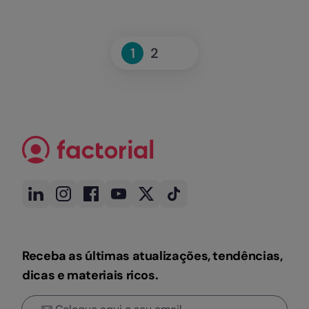
Seguinte
1
2
Page
Page
»
Receba as últimas atualizações, tendências,
dicas e materiais ricos.