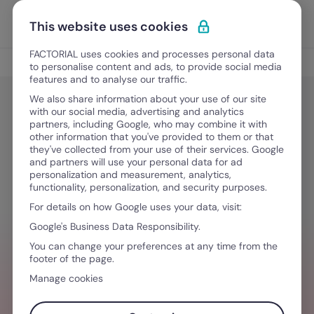
Ir para o conteúdo
Abrir 
Experimente Grátis
This website uses cookies
FACTORIAL uses cookies and processes personal data
Gestão de Talentos
to personalise content and ads, to provide social media
features and to analyse our traffic.
We also share information about your use of our site
with our social media, advertising and analytics
Gestão de Talentos
partners, including Google, who may combine it with
Como o RH pode promover o bem-
other information that you've provided to them or that
they've collected from your use of their services. Google
estar no trabalho? Veja 7 exemplos
and partners will use your personal data for ad
personalization and measurement, analytics,
functionality, personalization, and security purposes.
For details on how Google uses your data, visit:
Outubro 17, 2025
·
6 minutos de leitura
Google's Business Data Responsibility.
You can change your preferences at any time from the
footer of the page.
Manage cookies