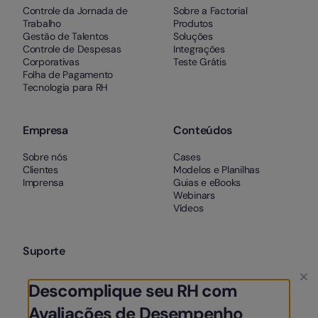
Controle da Jornada de
Sobre a Factorial
Trabalho
Produtos
Gestão de Talentos
Soluções
Controle de Despesas
Integrações
Corporativas
Teste Grátis
Folha de Pagamento
Tecnologia para RH
Empresa
Conteúdos
Sobre nós
Cases
Clientes
Modelos e Planilhas
Imprensa
Guias e eBooks
Webinars
Vídeos
Suporte
Contato
Descomplique seu RH com
Termos e Condições
Aviso Legal
Avaliações de Desempenho
Cookies