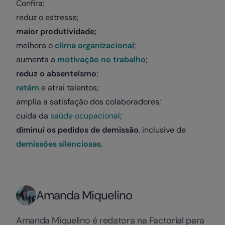
Confira:
reduz o estresse;
maior produtividade;
melhora o
clima organizacional
;
aumenta a
motivação no trabalho
;
reduz o absenteísmo
;
retém
e atrai talentos;
amplia a satisfação dos colaboradores;
cuida da
saúde ocupacional
;
diminui os pedidos de demissão
, inclusive de
demissões silenciosas
.
Amanda Miquelino
Amanda Miquelino é redatora na Factorial para