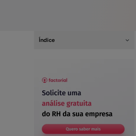
Índice
Factorial: uma empresa cada vez mais
brasileira
Sistema de RH do Brasil: recursos do software
Factorial adaptados e pensados para
empresas brasileiras
✅ Otimize sua gestão com o sistema de RH e
DP do Brasil da Factorial