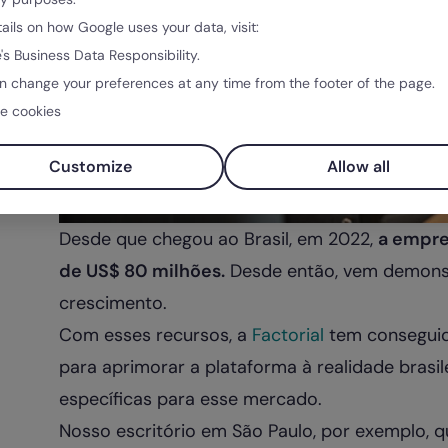
tails on how Google uses your data, visit:
's Business Data Responsibility.
n change your preferences at any time from the footer of the page.
e cookies
Customize
Allow all
Desde que chegou ao Brasil, em 2022,
a empre
de US$ 80 milhões.
Desde então, vem demonst
crescimento.
Com esses recursos, a
Factorial
tem conseguido
para aprimorar a plataforma à realidade brasi
específicas para esse mercado.
Nosso escritório em São Paulo, por exemplo,