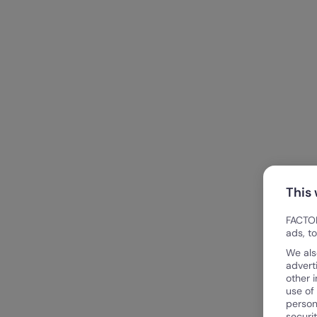
This
FACTOR
ads, t
We als
advert
other 
use of
person
securi