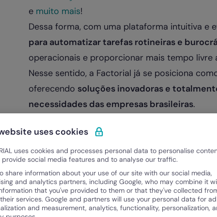
e
muito mais
!
Dessa forma, com uma plataforma intuitiva e ef
para automatizar tarefas rotineiras e burocr
operacionais e proporcionar mais tempo livre a
Nesse sentido, a Factorial já se posiciona co
oferecendo
soluções inovadoras e totalment
necessidades das empresas brasileiras
.
Empresa já conta com mais de 100 pr
 website uses cookies
IAL uses cookies and processes personal data to personalise conte
o provide social media features and to analyse our traffic.
o share information about your use of our site with our social media,
ising and analytics partners, including Google, who may combine it wi
information that you've provided to them or that they've collected fro
 their services. Google and partners will use your personal data for ad
alization and measurement, analytics, functionality, personalization, 
ty purposes.