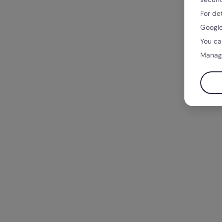
For de
Google
You ca
Manag