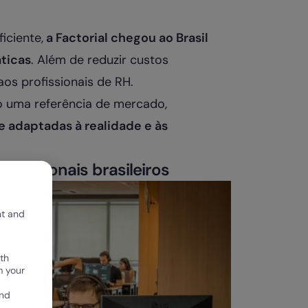
iciente,
a Factorial chegou ao Brasil
áticas
. Além de reduzir custos
os profissionais de RH.
mo uma referência de mercado,
e adaptadas à realidade e às
ofissionais brasileiros
nt and
th
m your
and