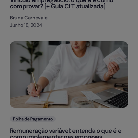
comprovar? [+ Guia CLT atualizada]
Bruna Carnevale
Junho 18, 2024
Categorias
Folha de Pagamento
Remuneração variável: entenda o que é e
como implementar nas empresas