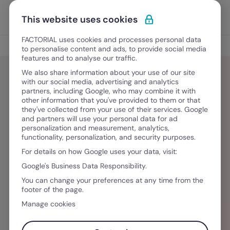
Ir para o conteúdo
Abrir 
Experimente Grátis
This website uses cookies
FACTORIAL uses cookies and processes personal data
Blog
to personalise content and ads, to provide social media
features and to analyse our traffic.
We also share information about your use of our site
with our social media, advertising and analytics
partners, including Google, who may combine it with
Bruna Carnevale
other information that you've provided to them or that
they've collected from your use of their services. Google
and partners will use your personal data for ad
Bruna Carnevale é Content Manager da
personalization and measurement, analytics,
functionality, personalization, and security purposes.
Factorial para os mercados do Brasil e Portugal.
For details on how Google uses your data, visit:
Com uma formação diversa em comunicação e
Google's Business Data Responsibility.
línguas, se diz cada vez mais apaixonada pela
You can change your preferences at any time from the
área de RH e acredita que o acesso à
footer of the page.
informação de qualidade pode ajudar tornar a
Manage cookies
gestão de pessoas cada vez mais humanizada e
eficiente.