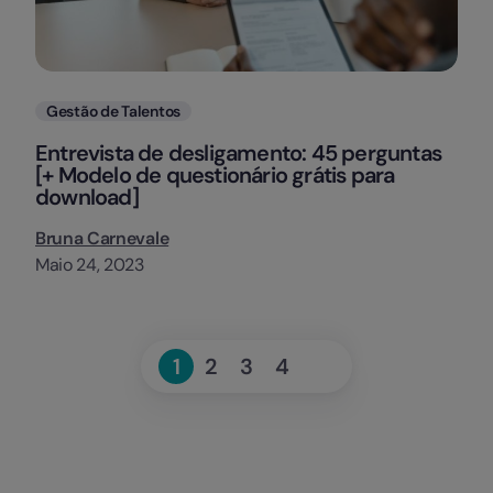
Categorias
Gestão de Talentos
Entrevista de desligamento: 45 perguntas
[+ Modelo de questionário grátis para
download]
Bruna Carnevale
Maio 24, 2023
Seguinte
1
2
3
4
Page
Page
Page
Page
»