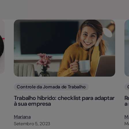
Categorias
Controle da Jornada de Trabalho
Trabalho híbrido: checklist para adaptar
R
à sua empresa
a
Mariana
M
Setembro 5, 2023
Ma