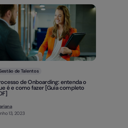
Categorias
Gestão de Talentos
rocesso de Onboarding: entenda o
ue é e como fazer [Guia completo
DF]
ariana
nho 13, 2023