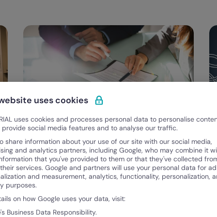
 website uses cookies
IAL uses cookies and processes personal data to personalise conte
o provide social media features and to analyse our traffic.
Categorias
Folha de Pagamento
o share information about your use of our site with our social media,
ising and analytics partners, including Google, who may combine it wi
Saiba tudo sobre rescisão indireta e o
M
information that you've provided to them or that they've collected fro
papel do RH no processo
e
 their services. Google and partners will use your personal data for ad
alization and measurement, analytics, functionality, personalization, 
ty purposes.
Mariana
M
tails on how Google uses your data, visit:
Maio 15, 2023
Ma
's Business Data Responsibility.