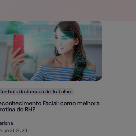
Categorias
Controle da Jornada de Trabalho
econhecimento Facial: como melhora
 rotina do RH?
ariana
rço 31, 2023