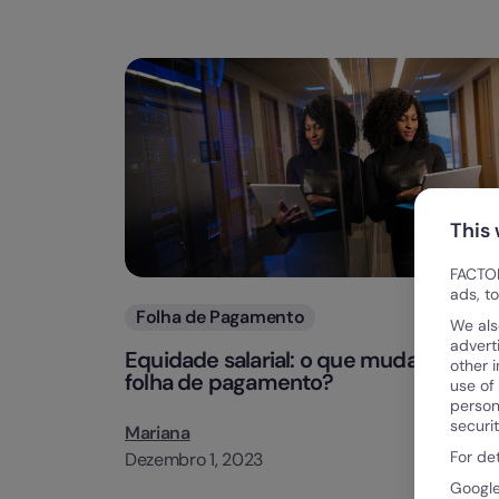
This
FACTOR
ads, t
Categorias
Folha de Pagamento
We als
advert
Equidade salarial: o que mudaria na
other 
folha de pagamento?
use of
person
securi
Mariana
For de
Dezembro 1, 2023
Google