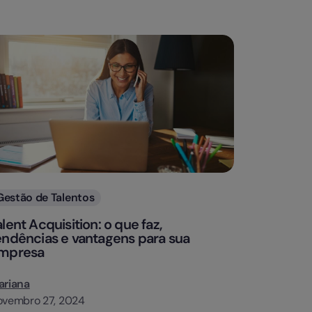
Categorias
Gestão de Talentos
alent Acquisition: o que faz,
endências e vantagens para sua
mpresa
ariana
ovembro 27, 2024