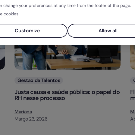
n change your preferences at any time from the footer of the page.
e cookies
Customize
Allow all
Categorias
Gestão de Talentos
Justa causa e saúde pública: o papel do
F
RH nesse processo
m
Mariana
M
Março 23, 2026
Ab