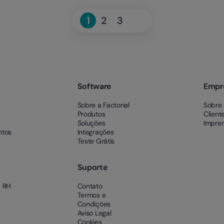
Seguinte
1
2
3
Page
Page
Page
»
Software
Empr
Sobre a Factorial
Sobre
Produtos
Client
Soluções
Impre
ntos
Integrações
Teste Grátis
Suporte
a RH
Contato
Termos e
Condições
Aviso Legal
Cookies