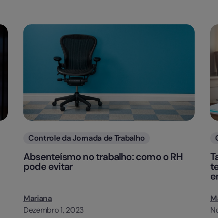
Categorias
Controle da Jornada de Trabalho
Absenteísmo no trabalho: como o RH
T
pode evitar
t
e
Mariana
M
Dezembro 1, 2023
N