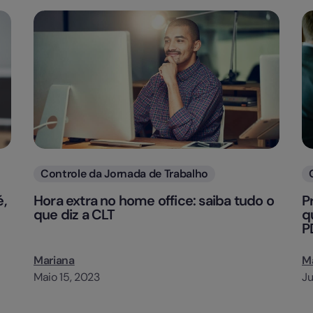
Categorias
Controle da Jornada de Trabalho
é,
Hora extra no home office: saiba tudo o
P
que diz a CLT
q
P
Mariana
M
Maio 15, 2023
Ju