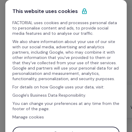
Pular para o conteúdo
Experimente Grátis
This website uses cookies
FACTORIAL uses cookies and processes personal data
to personalise content and ads, to provide social
media features and to analyse our traffic.
We also share information about your use of our site
eBooks
with our social media, advertising and analytics
partners, including Google, who may combine it with
other information that you've provided to them or
Diferentes conteúdos da Factorial sobre desempenho 
that they've collected from your use of their services.
da equipe.
Google and partners will use your personal data for ad
personalization and measurement, analytics,
functionality, personalization, and security purposes.
For details on how Google uses your data, visit:
Google's Business Data Responsibility.
Cases de 
Modelos e 
You can change your preferences at any time from the
Sucesso
Tudo
Planilhas para 
footer of the page.
RH
Manage cookies