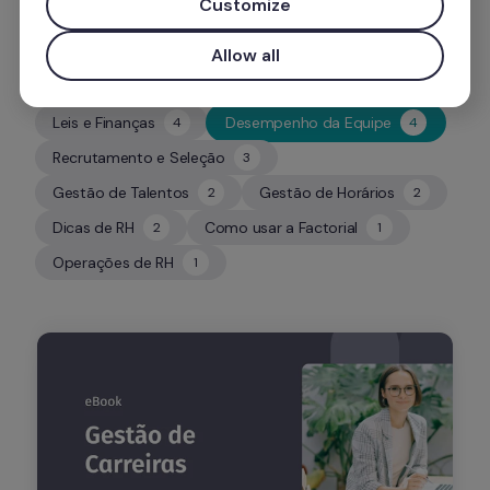
Customize
Allow all
Leis e Finanças
Desempenho da Equipe
4
4
4
4
Recrutamento e Seleção
3
3
Gestão de Talentos
Gestão de Horários
2
2
2
2
Dicas de RH
Como usar a Factorial
2
1
2
1
Operações de RH
1
1