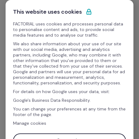
Pular para o conteúdo
Experimente Grátis
This website uses cookies
FACTORIAL uses cookies and processes personal data
to personalise content and ads, to provide social
eBooks
media features and to analyse our traffic.
We also share information about your use of our site
with our social media, advertising and analytics
Desempenho da Equipe
partners, including Google, who may combine it with
other information that you've provided to them or
Treinamento e 
that they've collected from your use of their services.
Google and partners will use your personal data for ad
Desenvolvimento 
personalization and measurement, analytics,
functionality, personalization, and security purposes.
Empresarial [Ebook]
For details on how Google uses your data, visit:
Google's Business Data Responsibility.
You can change your preferences at any time from the
Investir em treinamento é parte essencial do 
footer of the page.
desenvolvimento de seus colaboradores. 
Manage cookies
Profissionais bem treinados e com plano de 
carreira bem definidos, desenvolvem com maior 