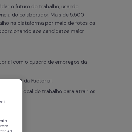
ar o futuro do trabalho, usando 
ncia do colaborador. Mais de 5.500 
lho na plataforma por meio de fotos da 
proporcionando aos candidatos maior 
ctorial com o quadro de empregos da 
e no ATS da Factorial.
ura do local de trabalho para atrair os 
ent
,
with
 from
 for ad