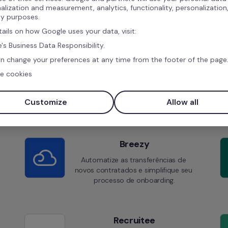
alization and measurement, analytics, functionality, personalization
ty purposes.
tails on how Google uses your data, visit:
's Business Data Responsibility.
n change your preferences at any time from the footer of the page
Integrações semelhantes
e cookies
Customize
Allow all
Breezy
Automatize as transferências de 
novos contratados e simplifique seu 
processo de onboarding.
Recruitee