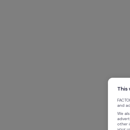
This
FACTOR
and ad
We als
advert
other 
your u