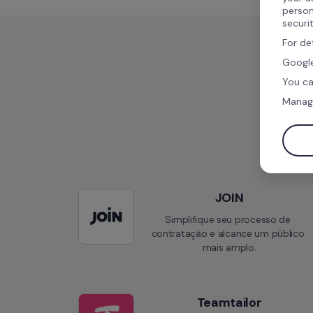
person
securi
For de
Google
You ca
Manag
JOIN
Simplifique seu processo de 
contratação e alcance um público 
mais amplo.
Teamtailor