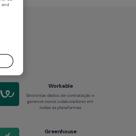
, and
.
Workable
Sincronize dados de contratação e 
gerencie novos colaboradores em 
todas as plataformas.
Greenhouse