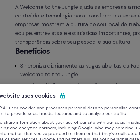
A Welcome to the Jungle ajuda as empresas a mold
conteúdo e tecnologia para transformar a experiê
empresas mostram a cultura de seu local de traba
equipe, entrevistas e estatísticas importantes, 
transparência sobre seu pessoal e sua cultura.
Benefícios
Sincroniza diariamente as vagas abertas da Fa
Welcome to the Jungle.
Permite a fácil gestão de candidatos diretament
 website uses cookies
Aprimora o employer branding ao promover a cult
melhores talentos.
IAL uses cookies and processes personal data to personalise cont
s, to provide social media features and to analyse our traffic.
o share information about your use of our site with our social media
ising and analytics partners, including Google, who may combine it 
information that you've provided to them or that they've collected
se of their services. Google and partners will use your personal data