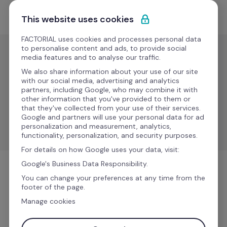
Pular para o conteúdo
Experimente Grátis
This website uses cookies
FACTORIAL uses cookies and processes personal data
to personalise content and ads, to provide social
media features and to analyse our traffic.
Recrutamento e
ATS
We also share information about your use of our site
with our social media, advertising and analytics
JOIN
partners, including Google, who may combine it with
other information that you've provided to them or
that they've collected from your use of their services.
Simplifique seu processo de contratação e alcance 
Google and partners will use your personal data for ad
um público mais amplo.
personalization and measurement, analytics,
functionality, personalization, and security purposes.
For details on how Google uses your data, visit:
Google's Business Data Responsibility.
Recrutamento e ATS
You can change your preferences at any time from the
footer of the page.
Manage cookies
Mais informações