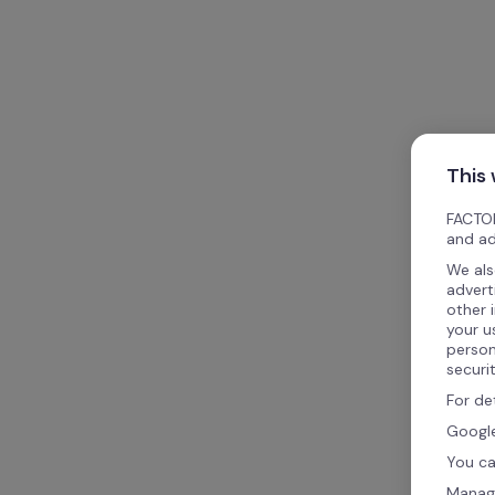
This
FACTOR
and ad
We als
advert
other 
your u
person
securi
For de
Google
You ca
Manag