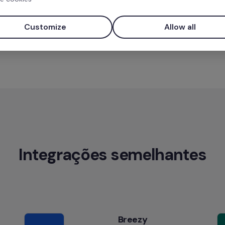
Relatórios imediatos.
Comunicação bidirecional.
Customize
Allow all
Integrações semelhantes
Breezy