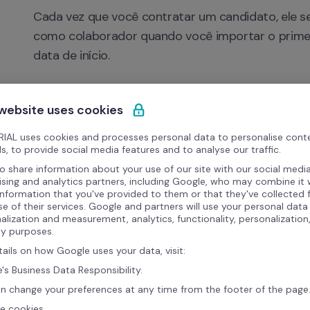
Cada vez que você contratar um candidato, ele se
como colaborador quando você importar o primeir
data de início.
Quais dados serão sincronizados?
 website uses cookies
Nome
IAL uses cookies and processes personal data to personalise cont
s, to provide social media features and to analyse our traffic.
Sobrenome
o share information about your use of our site with our social media
ising and analytics partners, including Google, who may combine it 
Endereço de email
information that you've provided to them or that they've collected
se of their services. Google and partners will use your personal data
Data de início
alization and measurement, analytics, functionality, personalization
ty purposes.
tails on how Google uses your data, visit:
Quais são os benefícios?
's Business Data Responsibility.
Entrada única de dados.
n change your preferences at any time from the footer of the page
e cookies