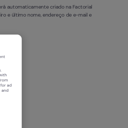
rá automaticamente criado na Factorial 
o e último nome, endereço de e-mail e 
ent
,
with
 from
 for ad
, and
.