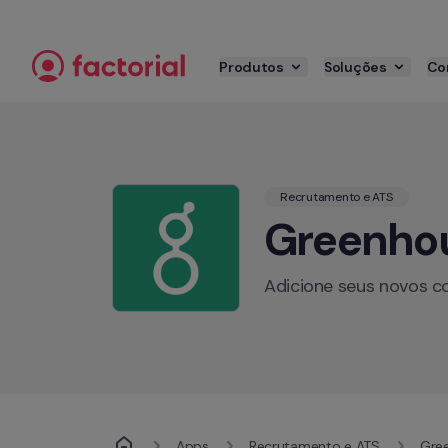
Pular para o conteúdo
Produtos
Soluções
Co
Recrutamento e ATS
Greenho
Adicione seus novos 
Apps
Recrutamento e ATS
Gre