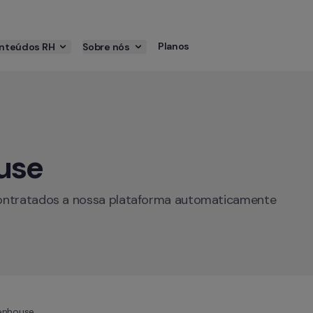
Planos
nteúdos RH
Sobre nós
use
contratados a nossa plataforma automaticamente
enhouse