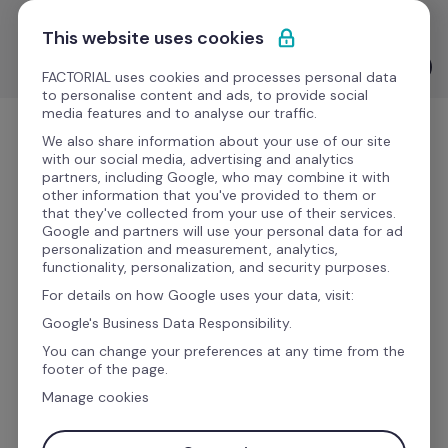
Pular para o conteúdo
Descomplique seu RH: tome decisões estratégicas com 
This website uses cookies
Avaliações de Desempenho guiadas por IA. 🚀
Ver IA na prática
FACTORIAL uses cookies and processes personal data
to personalise content and ads, to provide social
media features and to analyse our traffic.
Experimente Grátis
We also share information about your use of our site
with our social media, advertising and analytics
partners, including Google, who may combine it with
other information that you've provided to them or
that they've collected from your use of their services.
Gostaria de saber mais 
Google and partners will use your personal data for ad
personalization and measurement, analytics,
sobre essa integração?
functionality, personalization, and security purposes.
For details on how Google uses your data, visit:
Google's Business Data Responsibility.
Preencha o formulário para receber todas as 
You can change your preferences at any time from the
informações dessa integração e melhorar sua 
footer of the page.
eficiência com a Factorial.
Manage cookies