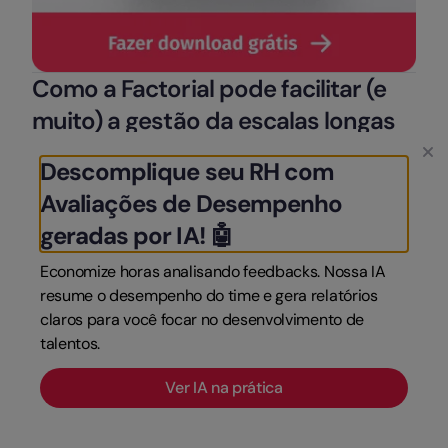
Como a Factorial pode facilitar (e
muito) a gestão da escalas longas
Escalas como
12×36, 24×48 e 18×36
são essenciais
Descomplique seu RH com
em setores que exigem operação contínua. Cada
Avaliações de Desempenho
uma tem suas vantagens e desafios, e a escolha
geradas por IA! 🤖
deve considerar as necessidades da empresa e o
bem-estar dos colaboradores.
Economize horas analisando feedbacks. Nossa IA
Com a
Factorial RH
, você conta com um sistema
resume o desempenho do time e gera relatórios
completo para criar, organizar e acompanhar
claros para você focar no desenvolvimento de
talentos.
escalas de trabalho, tudo em um só lugar — e o
melhor: de forma prática, visual e automatizada.
Ver IA na prática
💻 Como a Factorial te ajuda no dia a dia:
Gestão de escalas sem dor de cabeça:
crie