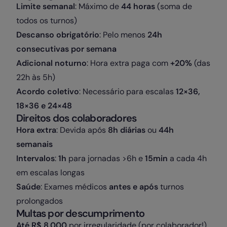
Limite semanal
: Máximo de
44 horas
(soma de
todos os turnos)
Descanso obrigatório
: Pelo menos
24h
consecutivas por semana
Adicional noturno
: Hora extra paga com
+20%
(das
22h às 5h)
Acordo coletivo
: Necessário para escalas
12×36,
18×36 e 24×48
Direitos dos colaboradores
Hora extra
: Devida após
8h diárias
ou
44h
semanais
Intervalos
:
1h
para jornadas >6h e
15min
a cada 4h
em escalas longas
Saúde
: Exames médicos
antes e após
turnos
prolongados
Multas por descumprimento
Até R$ 8.000
por irregularidade (por colaborador!)