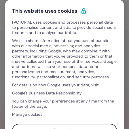
Ir para o conteúdo
Abrir 
Experimente Grátis
This website uses cookies
FACTORIAL uses cookies and processes personal data
Controle da Jornada de Trabalho
to personalise content and ads, to provide social media
features and to analyse our traffic.
We also share information about your use of our site
with our social media, advertising and analytics
Controle da Jornada de Trabalho
partners, including Google, who may combine it with
Escalas 12×36, 18×36 e 24×48:
other information that you've provided to them or that
they've collected from your use of their services. Google
vantagens, desvantagens e regras
and partners will use your personal data for ad
personalization and measurement, analytics,
da CLT
functionality, personalization, and security purposes.
For details on how Google uses your data, visit:
Google's Business Data Responsibility.
Abril 13, 2026
·
7 minutos de leitura
You can change your preferences at any time from the
footer of the page.
Manage cookies