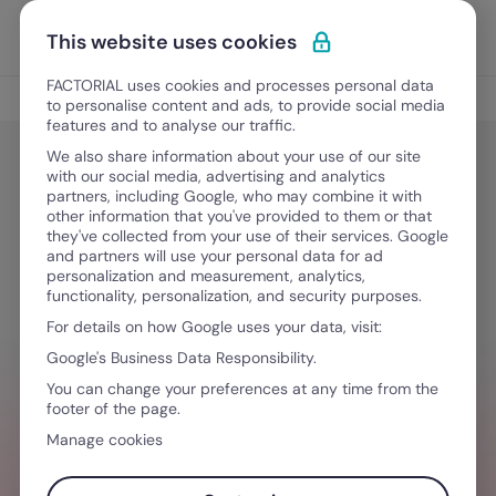
Ir para o conteúdo
Abrir 
Experimente Grátis
This website uses cookies
FACTORIAL uses cookies and processes personal data
Gestão de Talentos
to personalise content and ads, to provide social media
features and to analyse our traffic.
We also share information about your use of our site
with our social media, advertising and analytics
Gestão de Talentos
partners, including Google, who may combine it with
Feedback Sanduíche: como usar a
other information that you've provided to them or that
they've collected from your use of their services. Google
técnica de forma estratégica
and partners will use your personal data for ad
personalization and measurement, analytics,
functionality, personalization, and security purposes.
For details on how Google uses your data, visit:
Junho 8, 2026
·
13 minutos de leitura
Google's Business Data Responsibility.
You can change your preferences at any time from the
footer of the page.
Manage cookies