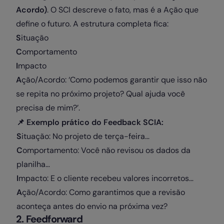
Acordo)
. O SCI descreve o fato, mas é a Ação que
define o futuro. A estrutura completa fica:
S
ituação
C
omportamento
I
mpacto
A
ção/Acordo: ‘Como podemos garantir que isso não
se repita no próximo projeto? Qual ajuda você
precisa de mim?’.
📌 Exemplo prático do Feedback SCIA:
S
ituação: No projeto de terça-feira…
C
omportamento: Você não revisou os dados da
planilha…
I
mpacto: E o cliente recebeu valores incorretos…
A
ção/Acordo: Como garantimos que a revisão
aconteça antes do envio na próxima vez?
2. Feedforward