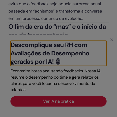
evita que o feedback seja aquela surpresa anual
baseada em “achismos” e transforma a conversa
em um processo contínuo de evolução.
O fim da era do “mas” e o início da
era da transparência
A técnica do feedback sanduíche pode até ter sido
Descomplique seu RH com
a “queridinha” da gestão de pessoas por décadas,
Avaliações de Desempenho
mas vamos encarar os fatos: o cenário mudou. Em
geradas por IA! 🤖
um mercado que exige agilidade e trocas em tempo
Economize horas analisando feedbacks. Nossa IA
real, o excesso de camadas para entregar uma
resume o desempenho do time e gera relatórios
mensagem acaba gerando mais ruído do que
claros para você focar no desenvolvimento de
evolução. Afinal, quem nunca sentiu um frio na
talentos.
barriga ao ouvir um elogio, já esperando o golpe
logo em seguida?
Ver IA na prática
O segredo para uma liderança de alto impacto não
está em decorar um roteiro rígido de “elogio-