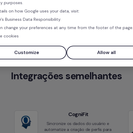
ty purposes.
tails on how Google uses your data, visit:
's Business Data Responsibility.
n change your preferences at any time from the footer of the page
e cookies
Customize
Allow all
Integrações semelhantes
CogniFit
Sincronize os dados do usuário e 
automatize a criação de perfis para 