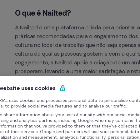
O que é Nailted?
A Nailted é uma plataforma criada para orientar
práticas recomendadas para o engajamento dos co
cultura no local de trabalho que não seja apenas
cultura da qual as pessoas gostem e com a qual s
engajamento, a Nailted apoia a criação de um amb
prosperam, levando a uma maior satisfação e ret
Benefícios
 website uses cookies
Sincroniza automaticamente as informações do
IAL uses cookies and processes personal data to personalise cont
Simplifica a gestão dos dados dos colaborador
s, to provide social media features and to analyse our traffic.
o share information about your use of our site with our social media
Monitora o desempenho das pessoas para uma 
ising and analytics partners, including Google, who may combine it 
promoções e incentivos.
information that you've provided to them or that they've collected
se of their services. Google and partners will use your personal data
Melhora a produtividade geral, permitindo o foc
alization and measurement, analytics, functionality, personalization