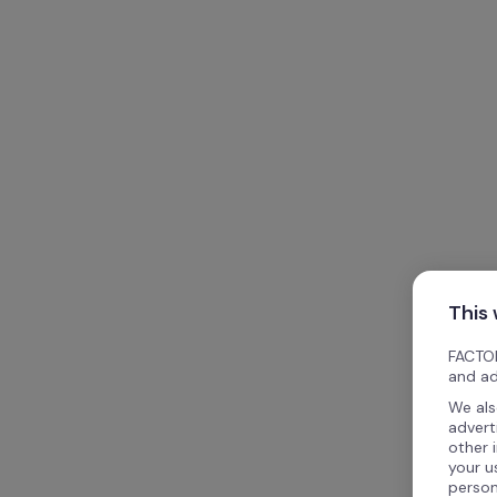
This
FACTOR
and ad
We als
advert
other 
your u
person