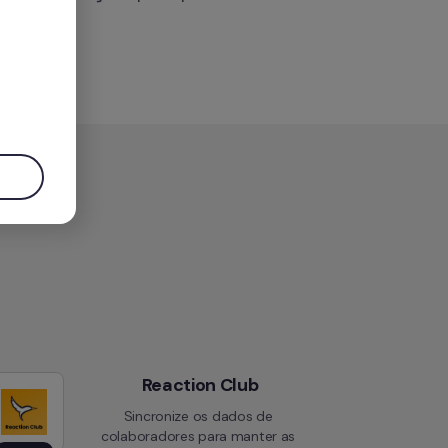
.
Reaction Club
Sincronize os dados de 
colaboradores para manter as 