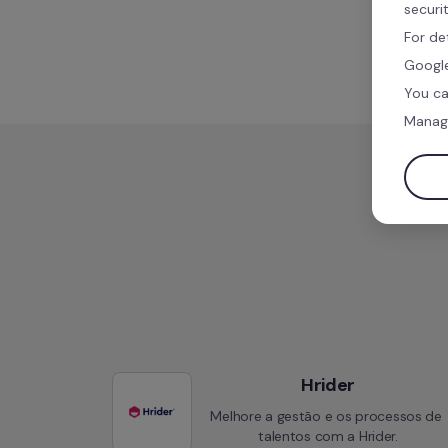
securi
For de
Google
You ca
Manag
Hrider
Melhore a gestão e os processos de 
talentos com a Hrider.