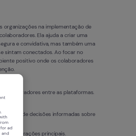
 as organizações na implementação de 
laboradores. Ela ajuda a criar uma 
 segura e convidativa, mas também uma 
e sintam conectados. Ao focar no 
iente positivo onde os colaboradores 
enção.
s colaboradores entre as plataformas.
ent
es.
,
tomada de decisões informadas sobre 
with
 from
 for ad
o nas operações principais.
, and