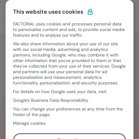
Ir para o conteúdo
Abrir 
Experimente Grátis
This website uses cookies
FACTORIAL uses cookies and processes personal data
Clareza financeira
to personalise content and ads, to provide social media
features and to analyse our traffic.
We also share information about your use of our site
with our social media, advertising and analytics
Clareza financeira
partners, including Google, who may combine it with
Salário mínimo 2026: o que já
other information that you've provided to them or that
they've collected from your use of their services. Google
sabemos e por que o tema merece
and partners will use your personal data for ad
personalization and measurement, analytics,
atenção desde agora
functionality, personalization, and security purposes.
For details on how Google uses your data, visit:
Google's Business Data Responsibility.
Janeiro 23, 2026
·
13 minutos de leitura
You can change your preferences at any time from the
footer of the page.
Manage cookies