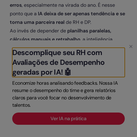
erros
, especialmente na virada do ano. É nesse
ponto que a
IA deixa de ser apenas tendência e se
torna uma parceira real
de RH e DP.
Ao invés de depender de
planilhas paralelas,
cálculos manuais e retrabalho
, a inteligência
artificial atua justamente onde os processos
Descomplique seu RH com
costumam falhar:
volume, repetição e risco de
Avaliações de Desempenho
inconsistência
.
geradas por IA! 🤖
Veja na prática como a IA faz diferença 👇
➡️
Cálculo automático da diferença salarial por
Economize horas analisando feedbacks. Nossa IA
resume o desempenho do time e gera relatórios
colaborador
claros para você focar no desenvolvimento de
O sistema pode identificar quem é impactado pelo
talentos.
novo salário mínimo ou reajustes vinculados a ele e
calcula automaticamente a diferença para cada
Ver IA na prática
colaborador. Resultado: o RH ganha velocidade e
evita erros silenciosos na folha.