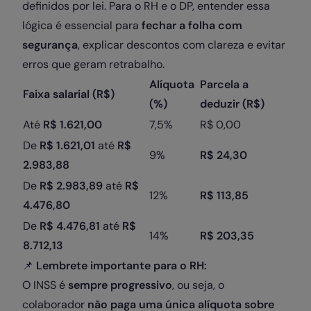
definidos por lei. Para o RH e o DP, entender essa
lógica é essencial para
fechar a folha com
segurança
, explicar descontos com clareza e evitar
erros que geram retrabalho.
Alíquota
Parcela a
Faixa salarial (R$)
(%)
deduzir (R$)
Até
R$ 1.621,00
7,5%
R$ 0,00
De
R$ 1.621,01
até
R$
9%
R$ 24,30
2.983,88
De
R$ 2.983,89
até
R$
12%
R$ 113,85
4.476,80
De
R$ 4.476,81
até
R$
14%
R$ 203,35
8.712,13
📌
Lembrete importante para o RH:
O INSS é
sempre progressivo
, ou seja, o
colaborador
não paga uma única alíquota sobre