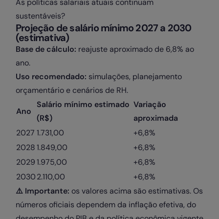
As políticas salariais atuais continuam
sustentáveis?
Projeção de salário mínimo 2027 a 2030
(estimativa)
Base de cálculo:
reajuste aproximado de 6,8% ao
ano.
Uso recomendado:
simulações, planejamento
orçamentário e cenários de RH.
Salário mínimo estimado
Variação
Ano
(R$)
aproximada
2027
1.731,00
+6,8%
2028
1.849,00
+6,8%
2029
1.975,00
+6,8%
2030
2.110,00
+6,8%
⚠️ Importante:
os valores acima são estimativas. Os
números oficiais dependem da inflação efetiva, do
desempenho do PIB e da política econômica vigente