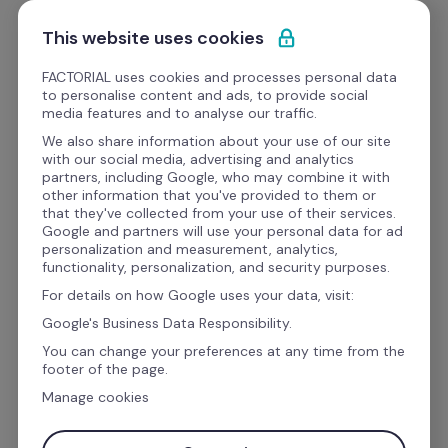
Pular para o conteúdo
Solicitar demonstração
This website uses cookies
FACTORIAL uses cookies and processes personal data
to personalise content and ads, to provide social
media features and to analyse our traffic.
Todos os colaboradores 
We also share information about your use of our site
with our social media, advertising and analytics
equipados desde o 
partners, including Google, who may combine it with
other information that you've provided to them or
primeiro dia
that they've collected from your use of their services.
Google and partners will use your personal data for ad
personalization and measurement, analytics,
functionality, personalization, and security purposes.
A Factorial IT unifica a gestão de compras, 
For details on how Google uses your data, visit:
inventário e offboarding para automatizar a 
Google's Business Data Responsibility.
atribuição e a recuperação de dispositivos 
You can change your preferences at any time from the
com base nos processos de RH.
footer of the page.
Manage cookies
Peça uma demo