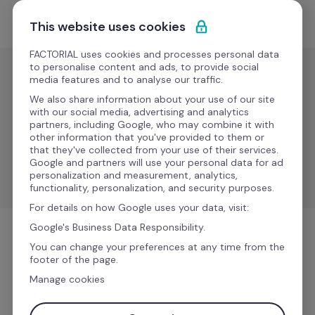
Pular para o conteúdo
Experimente Grátis
This website uses cookies
FACTORIAL uses cookies and processes personal data
to personalise content and ads, to provide social
media features and to analyse our traffic.
Learning
We also share information about your use of our site
Sana
with our social media, advertising and analytics
partners, including Google, who may combine it with
other information that you've provided to them or
that they've collected from your use of their services.
Sincronize dados e otimize o gerenciamento de 
Google and partners will use your personal data for ad
aprendizagem entre plataformas.
personalization and measurement, analytics,
functionality, personalization, and security purposes.
For details on how Google uses your data, visit:
Google's Business Data Responsibility.
Learning
You can change your preferences at any time from the
footer of the page.
Manage cookies
Mais informações