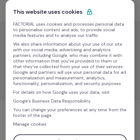
Pular para o conteúdo
Experimente Grátis
This website uses cookies
FACTORIAL uses cookies and processes personal data
to personalise content and ads, to provide social
media features and to analyse our traffic.
ERP
We also share information about your use of our site
Oracle 
with our social media, advertising and analytics
partners, including Google, who may combine it with
NetSuite
Novo
other information that you've provided to them or
that they've collected from your use of their services.
Google and partners will use your personal data for ad
Sincronize projetos, registros de tempo e dados de 
personalization and measurement, analytics,
colaboradores para uma gestão precisa.
functionality, personalization, and security purposes.
For details on how Google uses your data, visit:
Google's Business Data Responsibility.
You can change your preferences at any time from the
footer of the page.
ERP
Manage cookies