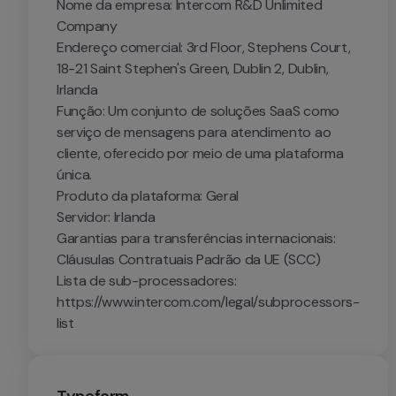
Nome da empresa: Intercom R&D Unlimited 
Company

Endereço comercial: 3rd Floor, Stephens Court, 
18-21 Saint Stephen's Green, Dublin 2, Dublin, 
Irlanda

Função: Um conjunto de soluções SaaS como 
serviço de mensagens para atendimento ao 
cliente, oferecido por meio de uma plataforma 
única.

Produto da plataforma: Geral

Servidor: Irlanda

Garantias para transferências internacionais: 
Cláusulas Contratuais Padrão da UE (SCC)

Lista de sub-processadores: 
https://www.intercom.com/legal/subprocessors-
list