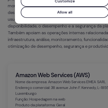
Customize
monitoramento, e serviços de otimização de segura
desempenho. São serviços transversais que afetam 
Allow all
usuários e estão continuamente ativos para garantir
disponibilidade, o desempenho e a segurança da pla
Também apoiam as operações internas relacionadas
infraestrutura, análise, monitoramento, funcionalidad
otimização de desempenho, segurança e produtivid
Amazon Web Services (AWS)
Nome da empresa: Amazon Web Services EMEA SARL

Endereço comercial: 38 avenue John F. Kennedy, L-1855
Luxemburgo

Função: Hospedagem na web

Produto da plataforma: Geral
