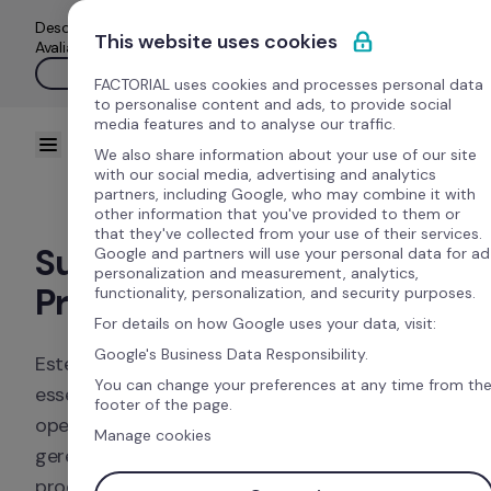
Pular para o conteúdo
Descomplique seu RH: tome decisões estratégicas com 
This website uses cookies
Avaliações de Desempenho guiadas por IA. 🚀
Ver IA na prática
FACTORIAL uses cookies and processes personal data
to personalise content and ads, to provide social
media features and to analyse our traffic.
Experimente Grátis
We also share information about your use of our site
with our social media, advertising and analytics
partners, including Google, who may combine it with
other information that you've provided to them or
that they've collected from your use of their services.
Suboperadores da Plataform
Google and partners will use your personal data for ad
personalization and measurement, analytics,
Principal
functionality, personalization, and security purposes.
For details on how Google uses your data, visit:
Google's Business Data Responsibility.
Estes suboperadores constituem a infraestrutura te
You can change your preferences at any time from th
essencial sem a qual a plataforma Factorial não pode
footer of the page.
operar. Eles incluem serviços de hospedagem, siste
Manage cookies
gerenciamento de bancos de dados, ferramentas de
processamento de dados, soluções de busca e 