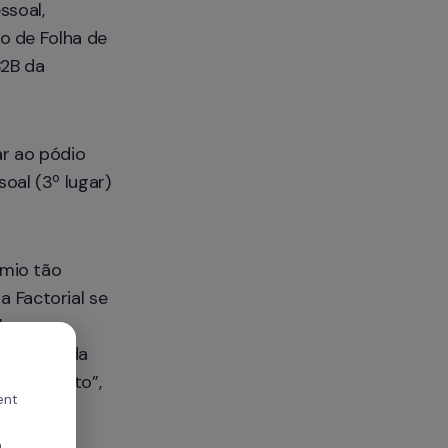
soal, 
 de Folha de 
2B da 
r ao pódio 
al (3º lugar) 
mio tão 
Factorial se 
hores 
tamos cada 
 segmento”, 
ent
,