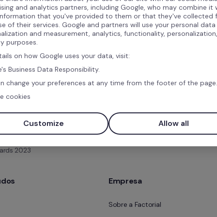
ising and analytics partners, including Google, who may combine it 
 do B2B Awards aconteceu dia 9 de maio de 2023, e é u
information that you've provided to them or that they've collected
a premiação de softwares B2B da América Latina. As em
se of their services. Google and partners will use your personal data
alization and measurement, analytics, functionality, personalization
as são reconhecidas pelas avaliações dos clientes no por
ty purposes.
 B2B Stack possui mais de 23 mil softwares cadastrados
tails on how Google uses your data, visit:
egorias.
's Business Data Responsibility.
n change your preferences at any time from the footer of the page
e cookies
Customize
Allow all
wards 2023
údos
Empresa
Sobre a Factorial