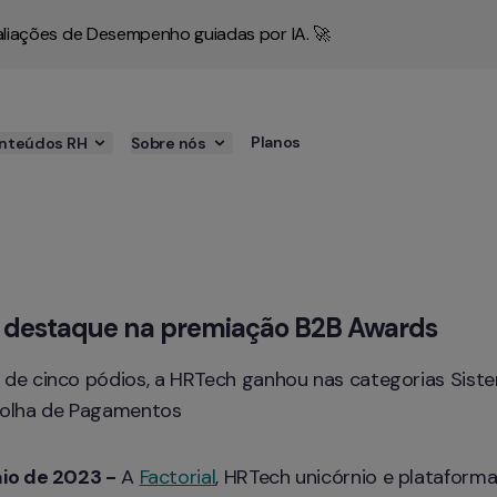
liações de Desempenho guiadas por IA. 🚀
Planos
nteúdos RH
Sobre nós
 é destaque na premiação B2B Awards
de cinco pódios, a HRTech ganhou nas categorias Siste
Folha de Pagamentos
aio de 2023 -
 A 
Factorial
, HRTech unicórnio e plataforma