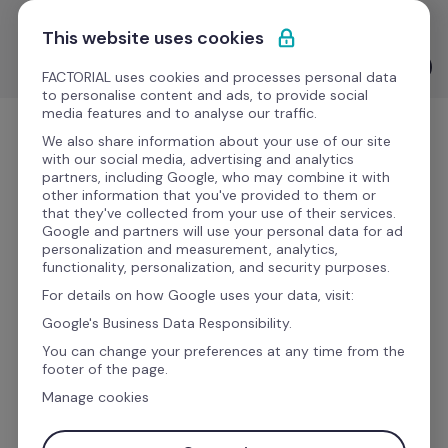
Pular para o conteúdo
Descomplique seu RH: tome decisões estratégicas com 
This website uses cookies
Avaliações de Desempenho guiadas por IA. 🚀
Ver IA na prática
FACTORIAL uses cookies and processes personal data
to personalise content and ads, to provide social
media features and to analyse our traffic.
Experimente Grátis
We also share information about your use of our site
with our social media, advertising and analytics
partners, including Google, who may combine it with
other information that you've provided to them or
that they've collected from your use of their services.
Factorial RH compra Fuell, startup de 
Google and partners will use your personal data for ad
gestão de despesas
personalization and measurement, analytics,
functionality, personalization, and security purposes.
Essa é a primeira aquisição da marca e acelera o 
For details on how Google uses your data, visit:
processo de se tornar a principal e mais potente 
Google's Business Data Responsibility.
plataforma de RH do mercado
You can change your preferences at any time from the
footer of the page.
São Paulo, outubro de 2023 -
 A 
Factorial
, 
Manage cookies
HRTech unicórnio dedicada a centralizar 
processos de RH e DP, para PMEs, anunciou hoje a 