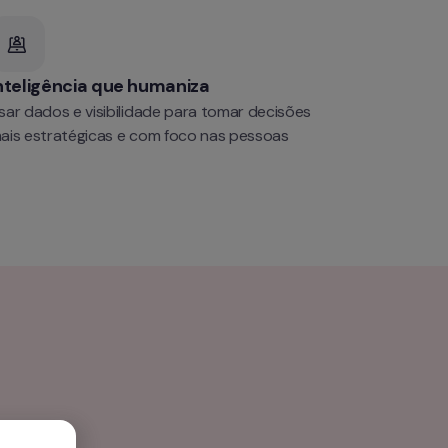
nteligência que humaniza
sar dados e visibilidade para tomar decisões 
ais estratégicas e com foco nas pessoas