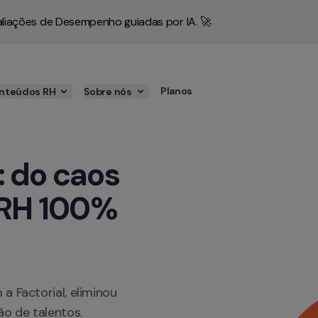
liações de Desempenho guiadas por IA. 🚀
Planos
nteúdos RH
Sobre nós
 do caos 
 RH 100% 
 Factorial, eliminou 
o de talentos.