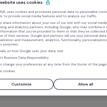
Agora temos t
 website uses cookies
estrategicame
IAL uses cookies and processes personal data to personalise cont
s, to provide social media features and to analyse our traffic.
o share information about your use of our site with our social media
"A Factorial digitalizou o
ising and analytics partners, including Google, who may combine it 
information that you've provided to them or that they've collected
milhão de planilhas para 
se of their services. Google and partners will use your personal data
temos tempo para pensar 
alization and measurement, analytics, functionality, personalization
ty purposes.
RH na Mestiça.
tails on how Google uses your data, visit:
's Business Data Responsibility.
n change your preferences at any time from the footer of the page
e cookies
Customize
Allow all