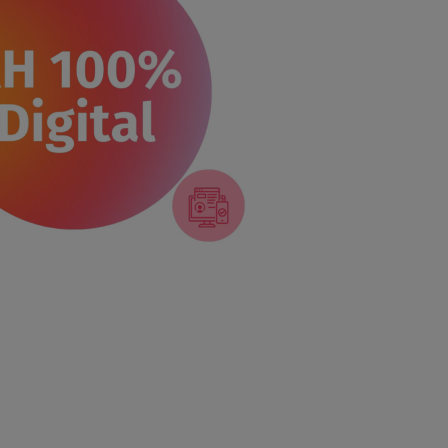
 Mestiça
alizada e eficiente
. Confira os principais 