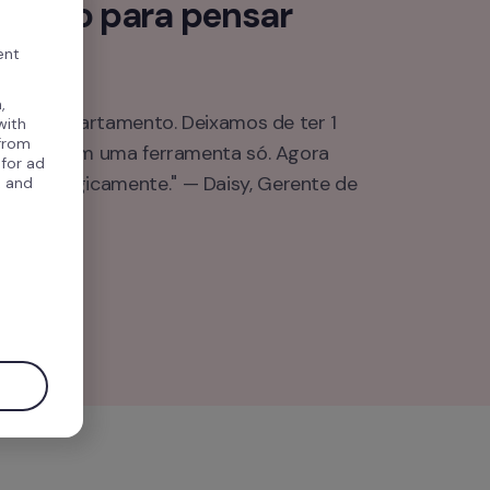
empo para pensar 
nte.
ent
,
 nosso departamento. Deixamos de ter 1 
with
 from
ter tudo em uma ferramenta só. Agora 
 for ad
estrategicamente." — Daisy, Gerente de 
, and
.