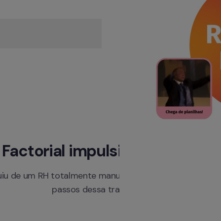
Factorial impulsionou o RH da
uiu de um RH totalmente manual para uma
 gestão centr
passos dessa transformação: