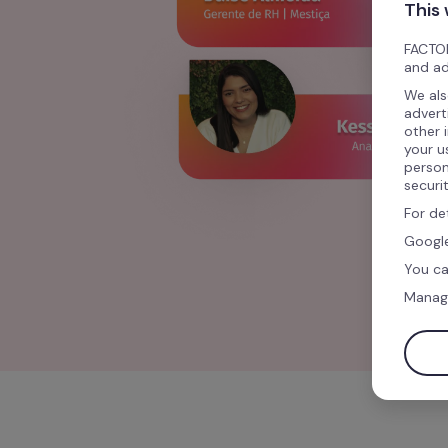
This
FACTOR
and ad
We als
advert
other 
your u
person
securi
For de
Google
You ca
Manag