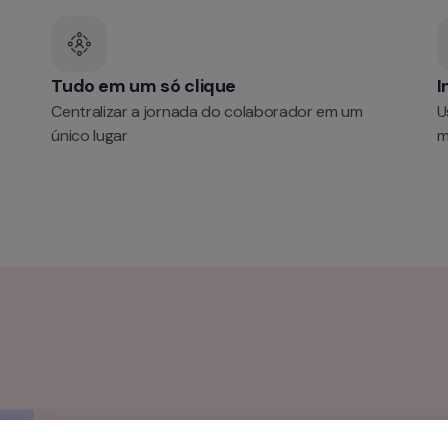
Tudo em um só clique
I
Centralizar a jornada do colaborador em um 
U
único lugar
m