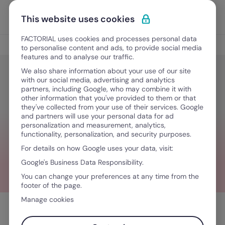
Ir para o conteúdo
Abrir 
Experimente Grátis
This website uses cookies
FACTORIAL uses cookies and processes personal data
Gestão de Talentos
to personalise content and ads, to provide social media
features and to analyse our traffic.
We also share information about your use of our site
with our social media, advertising and analytics
Gestão de Talentos
partners, including Google, who may combine it with
Avaliação por competência: o que
other information that you've provided to them or that
they've collected from your use of their services. Google
é, como funciona e quando aplicar
and partners will use your personal data for ad
personalization and measurement, analytics,
functionality, personalization, and security purposes.
For details on how Google uses your data, visit:
Março 17, 2026
·
13 minutos de leitura
Google's Business Data Responsibility.
You can change your preferences at any time from the
footer of the page.
Manage cookies
Índice