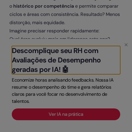
o
histórico por competência
e permite comparar
ciclos e áreas com consistência. Resultado? Menos
distorção, mais equidade.
Imagine precisar responder rapidamente:
Qual área evoluiu mais em liderança este ano?
Quais competências estão estagnadas?
Descomplique seu RH com
Quem demonstra potencial para sucessão?
Avaliações de Desempenho
Com
dashboards e indicadores acionáveis
, essas
geradas por IA! 🤖
respostas deixam de ser suposição e passam a ser
Economize horas analisando feedbacks. Nossa IA
dado concreto. A IA também pode gerar
alertas de
resume o desempenho do time e gera relatórios
evolução ou queda de performance
, evitando
claros para você focar no desenvolvimento de
aquela descoberta tardia no fechamento do ciclo.
talentos.
Outro ponto crítico é a integração. Quando as
competências, metas e
PDI
estão conectados em
Ver IA na prática
um único
software de RH
, o gestor enxerga o todo:
como a pessoa entrega, o que entrega e como está