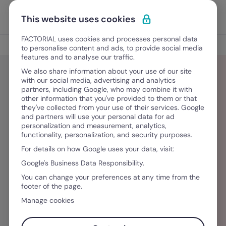
Ir para o conteúdo
Abrir 
Experimente Grátis
This website uses cookies
FACTORIAL uses cookies and processes personal data
Blog
to personalise content and ads, to provide social media
features and to analyse our traffic.
We also share information about your use of our site
with our social media, advertising and analytics
partners, including Google, who may combine it with
Bruna Carnevale
other information that you've provided to them or that
they've collected from your use of their services. Google
and partners will use your personal data for ad
Bruna Carnevale é Content Manager da
personalization and measurement, analytics,
functionality, personalization, and security purposes.
Factorial para os mercados do Brasil e Portugal.
For details on how Google uses your data, visit:
Com uma formação diversa em comunicação e
Google's Business Data Responsibility.
línguas, se diz cada vez mais apaixonada pela
You can change your preferences at any time from the
área de RH e acredita que o acesso à
footer of the page.
informação de qualidade pode ajudar tornar a
Manage cookies
gestão de pessoas cada vez mais humanizada e
eficiente.