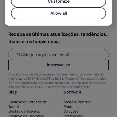
Customize
Allow all
Receba as últimas atualizações, tendências,
dicas e materiais ricos.
Inscreva-se
Ao subscrever, você concorda em receber newsletters e e-mails de
marketing da EVERYDAY SOFTWARE, S.L. (Factorial). Veja nossa
Política
de Privacidade
para mais detalhes sobre o uso dos seus dados, seus
direitos sob a LGPD/GDPR e como retirar o consentimento.
Blog
Software
Controle da Jornada de
Sobre a Factorial
Trabalho
Produtos
Gestão de Talentos
Soluções
Controle de Despesas
Integrações