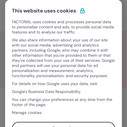
Ir para o conteúdo
Abrir 
Experimente Grátis
This website uses cookies
FACTORIAL uses cookies and processes personal data
Blog
to personalise content and ads, to provide social media
features and to analyse our traffic.
We also share information about your use of our site
with our social media, advertising and analytics
partners, including Google, who may combine it with
Victoria Ponsford
other information that you've provided to them or that
they've collected from your use of their services. Google
and partners will use your personal data for ad
personalization and measurement, analytics,
functionality, personalization, and security purposes.
For details on how Google uses your data, visit:
Google's Business Data Responsibility.
You can change your preferences at any time from the
footer of the page.
Manage cookies