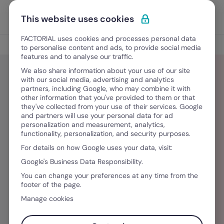
Ir para o conteúdo
Abrir 
Experimente Grátis
This website uses cookies
FACTORIAL uses cookies and processes personal data
Blog
to personalise content and ads, to provide social media
features and to analyse our traffic.
We also share information about your use of our site
with our social media, advertising and analytics
partners, including Google, who may combine it with
Tiago Santos
other information that you've provided to them or that
they've collected from your use of their services. Google
and partners will use your personal data for ad
Líder inspirador, comunicativo, apasionado,
personalization and measurement, analytics,
functionality, personalization, and security purposes.
ambicioso y amante del trabajo. Con más de 15
For details on how Google uses your data, visit:
años de experiencia gestionando personas,
Google's Business Data Responsibility.
desarrollando estrategias y haciendo crecer
You can change your preferences at any time from the
negocios. Cuenta con estudios en Economía y
footer of the page.
RRHH y background profesional como
Manage cookies
Auditor/Controller, Comercial, Director de
Operaciones, CEO y Director de RRHH.