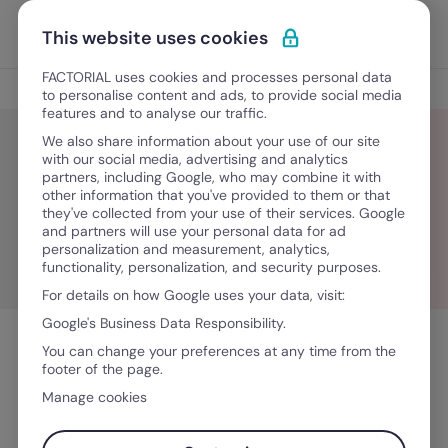
Ir para o conteúdo
Abrir 
Experimente Grátis
This website uses cookies
FACTORIAL uses cookies and processes personal data
Blog
to personalise content and ads, to provide social media
features and to analyse our traffic.
We also share information about your use of our site
with our social media, advertising and analytics
partners, including Google, who may combine it with
Katharyn Valier
other information that you've provided to them or that
they've collected from your use of their services. Google
and partners will use your personal data for ad
personalization and measurement, analytics,
functionality, personalization, and security purposes.
For details on how Google uses your data, visit:
Google's Business Data Responsibility.
You can change your preferences at any time from the
footer of the page.
Manage cookies