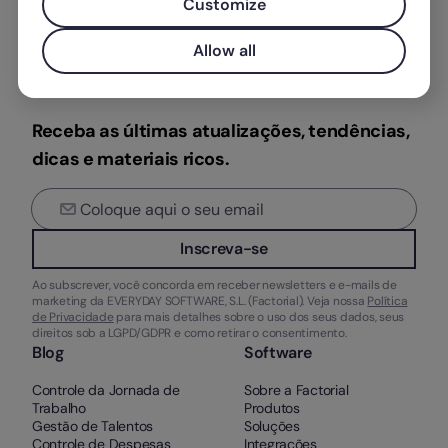
Customize
Allow all
Receba as últimas atualizações, tendências,
dicas e materiais ricos.
Inscreva-se
Ao subscrever, você concorda em receber newsletters e e-mails de
marketing da EVERYDAY SOFTWARE, S.L. (Factorial). Veja nossa
Política
de Privacidade
para mais detalhes sobre o uso dos seus dados, seus
direitos sob a LGPD/GDPR e como retirar o consentimento.
Blog
Software
Controle da Jornada de
Sobre a Factorial
Trabalho
Produtos
Gestão de Talentos
Soluções
Controle de Despesas
Integrações