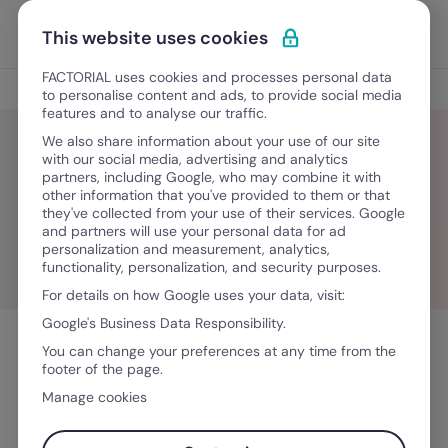
Ir para o conteúdo
Abrir 
Experimente Grátis
This website uses cookies
FACTORIAL uses cookies and processes personal data
Blog
to personalise content and ads, to provide social media
features and to analyse our traffic.
We also share information about your use of our site
with our social media, advertising and analytics
partners, including Google, who may combine it with
Eva Zamora
other information that you've provided to them or that
they've collected from your use of their services. Google
and partners will use your personal data for ad
personalization and measurement, analytics,
functionality, personalization, and security purposes.
For details on how Google uses your data, visit:
Google's Business Data Responsibility.
You can change your preferences at any time from the
footer of the page.
Manage cookies