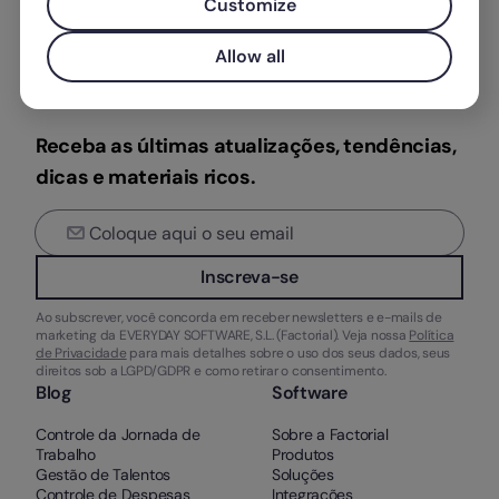
Customize
Allow all
Receba as últimas atualizações, tendências,
dicas e materiais ricos.
Inscreva-se
Ao subscrever, você concorda em receber newsletters e e-mails de
marketing da EVERYDAY SOFTWARE, S.L. (Factorial). Veja nossa
Política
de Privacidade
para mais detalhes sobre o uso dos seus dados, seus
direitos sob a LGPD/GDPR e como retirar o consentimento.
Blog
Software
Controle da Jornada de
Sobre a Factorial
Trabalho
Produtos
Gestão de Talentos
Soluções
Controle de Despesas
Integrações