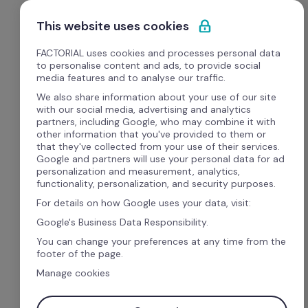
Pular para o conteúdo
Experimente Grátis
This website uses cookies
FACTORIAL uses cookies and processes personal data
to personalise content and ads, to provide social
media features and to analyse our traffic.
Tudo o que você precisa 
We also share information about your use of our site
with our social media, advertising and analytics
para o seu 
RH
 e 
DP
 em 
partners, including Google, who may combine it with
other information that you've provided to them or
uma 
única plataforma!
that they've collected from your use of their services.
Google and partners will use your personal data for ad
personalization and measurement, analytics,
functionality, personalization, and security purposes.
Com planos a partir de
 R$7,60 
por 
For details on how Google uses your data, visit:
colaborador, você garante acesso a 
Google's Business Data Responsibility.
ferramentas incríveis, para 
otimizar sua a 
You can change your preferences at any time from the
gestão de pessoas! 🚀
footer of the page.
Manage cookies
Controle da jornada de trabalho em um único 
lugar: escalas e turnos, ponto e registro de 