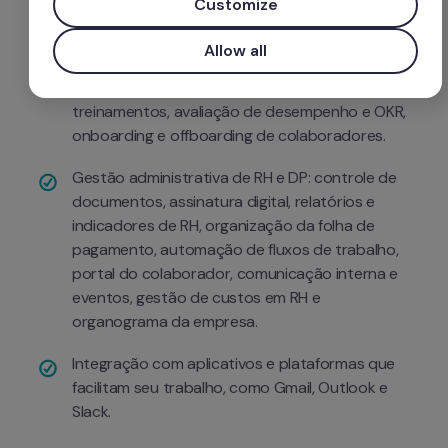
Customize
frequência, férias e ausências.
Allow all
Gestão de talentos: recrutamento e seleção, 
gestão de pessoas, cultura e engajamento, 
treinamentos, avaliação de desempenho e OKR, 
onboarding e offboarding de colaboradores.
Gestão administrativa de RH e DP: controle de 
documentos, assinatura digital, relatórios e 
indicadores de RH, organização da folha de 
pagamento, automação de fluxos de trabalho, 
portal do colaborador, comunicação interna e 
eventos, gestão de custos em RH e 
organograma da empresa.
Integração com aplicativos e plataformas que 
facilitam seu trabalho, como Gmail, Outlook e 
Slack.