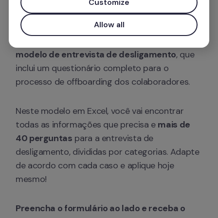
Customize
novas ações para a gestão de talentos.
Allow all
Para ajudar neste desafio, elaboramos um 
modelo de entrevista de desligamento
, que 
inclui um questionário completo para o 
processo de offboarding dos colaboradores.
Neste modelo em Excel, você vai encontrar 
todas as informações que precisa e 
mais de 
40 perguntas
 para a entrevista de 
desligamento, divididas por categorias. Adapte 
de acordo com cada caso e aplique hoje 
mesmo!
Preencha o formulário ao lado e receba o 