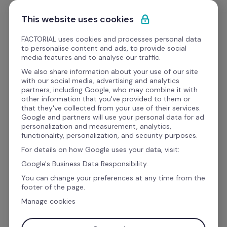
Pular para o conteúdo
Experimente Grátis
This website uses cookies
FACTORIAL uses cookies and processes personal data
to personalise content and ads, to provide social
Modelos e Planilhas para RH
media features and to analyse our traffic.
We also share information about your use of our site
with our social media, advertising and analytics
Operações de RH
partners, including Google, who may combine it with
other information that you've provided to them or
Modelo de Entrevista de 
that they've collected from your use of their services.
Google and partners will use your personal data for ad
Desligamento: 
personalization and measurement, analytics,
functionality, personalization, and security purposes.
Questionário
For details on how Google uses your data, visit:
Google's Business Data Responsibility.
You can change your preferences at any time from the
Fazer uma 
entrevista de desligamento
 é um 
footer of the page.
dos grandes desafios dos profissionais de RH. 
Manage cookies
Este momento é essencial para a empresa 
avaliar o que pode ser melhorado e planejar 