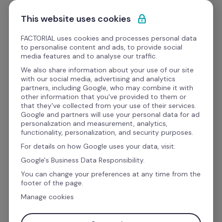
Pular para o conteúdo
Experimente Grátis
This website uses cookies
FACTORIAL uses cookies and processes personal data
to personalise content and ads, to provide social
Modelos e Planilhas para RH
media features and to analyse our traffic.
We also share information about your use of our site
with our social media, advertising and analytics
Gestão de Talentos
partners, including Google, who may combine it with
other information that you've provided to them or
Plano de Cargos e Salários 
that they've collected from your use of their services.
Google and partners will use your personal data for ad
[Excel]
personalization and measurement, analytics,
functionality, personalization, and security purposes.
For details on how Google uses your data, visit:
Neste modelo gratuito e editável em Excel de 
Google's Business Data Responsibility.
plano de Cargos e Salários, você encontra:
You can change your preferences at any time from the
footer of the page.
Manage cookies
lista de cargos e áreas;
remuneração;