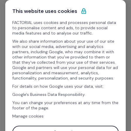
Pular para o conteúdo
Experimente Grátis
This website uses cookies
FACTORIAL uses cookies and processes personal data
to personalise content and ads, to provide social
Modelos e Planilhas para RH
media features and to analyse our traffic.
We also share information about your use of our site
with our social media, advertising and analytics
Desempenho da Equipe
partners, including Google, who may combine it with
other information that you've provided to them or
Guia Prático + Template 
that they've collected from your use of their services.
Google and partners will use your personal data for ad
de apresentação para 
personalization and measurement, analytics,
functionality, personalization, and security purposes.
Pitch
For details on how Google uses your data, visit:
Google's Business Data Responsibility.
You can change your preferences at any time from the
Estrutura objetiva, dados reais, recursos visuais 
footer of the page.
e muita confiança: Esses são alguns dos 
Manage cookies
ingredientes para o pitch perfeito que vai 
trazer aquele “sim” que você tanto espera da 