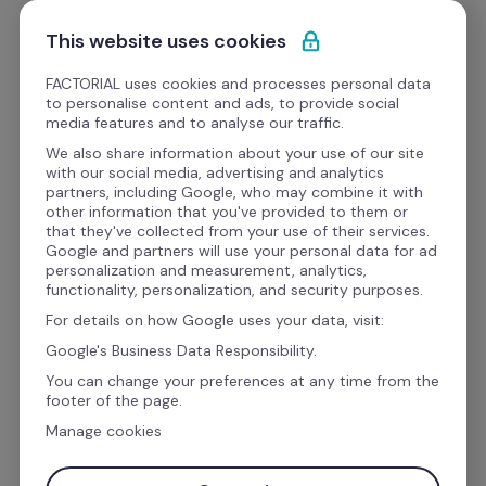
Pular para o conteúdo
Experimente Grátis
This website uses cookies
FACTORIAL uses cookies and processes personal data
to personalise content and ads, to provide social
eBooks
media features and to analyse our traffic.
We also share information about your use of our site
with our social media, advertising and analytics
Operações de RH
partners, including Google, who may combine it with
other information that you've provided to them or
Baixe o Planner + 
that they've collected from your use of their services.
Google and partners will use your personal data for ad
Calendário de RH e DP 
personalization and measurement, analytics,
functionality, personalization, and security purposes.
2025
For details on how Google uses your data, visit:
Google's Business Data Responsibility.
You can change your preferences at any time from the
A rotina de quem cuida de RH e DP é uma 
footer of the page.
verdadeira maratona: datas, prazos, 
Manage cookies
obrigações, documentos… tudo isso vira uma 
planilha mental — ou um caos.