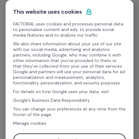
Pular para o conteúdo
Experimente Grátis
This website uses cookies
FACTORIAL uses cookies and processes personal data
to personalise content and ads, to provide social
Cases de Sucesso
media features and to analyse our traffic.
We also share information about your use of our site
Case de sucesso: do caos 
with our social media, advertising and analytics
partners, including Google, who may combine it with
das planilhas ao RH 100% 
other information that you've provided to them or
that they've collected from your use of their services.
estratégico.
Google and partners will use your personal data for ad
personalization and measurement, analytics,
functionality, personalization, and security purposes.
For details on how Google uses your data, visit:
Veja como a Mestiça digitalizou o RH com a 
Google's Business Data Responsibility.
Factorial, eliminou processos manuais e 
You can change your preferences at any time from the
transformou a gestão de talentos.
footer of the page.
Manage cookies
Baixar Case de Sucesso