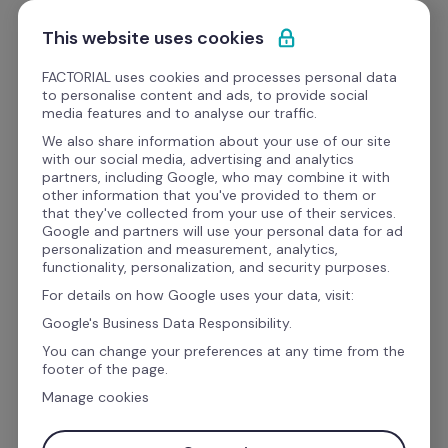
Pular para o conteúdo
Experimente Grátis
This website uses cookies
FACTORIAL uses cookies and processes personal data
to personalise content and ads, to provide social
Cases de Sucesso
media features and to analyse our traffic.
We also share information about your use of our site
with our social media, advertising and analytics
Operações de RH
partners, including Google, who may combine it with
other information that you've provided to them or
Case de Sucesso:
that they've collected from your use of their services.
Google and partners will use your personal data for ad
-200h/mês na gestão 
personalization and measurement, analytics,
functionality, personalization, and security purposes.
administrativa de RH 

For details on how Google uses your data, visit:
e DP com a Factorial
Google's Business Data Responsibility.
You can change your preferences at any time from the
footer of the page.
Antes do software de RH e DP da Factorial, a 
Manage cookies
empresa DMS Logistics
 tinha um time inteiro 