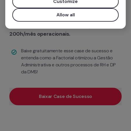
destinado as funções administrativas da área. 

Customize
Allow all
Hoje, esses 
talentos foram reaproveitados 
estrategicamente, com a 
diminuição de 
200h/mês operacionais.
Baixe gratuitamente esse case de sucesso e 
entenda como a Factorial otimizou a Gestão 
Administrativa e outros processos de RH e DP 
da DMS!
Baixar Case de Sucesso