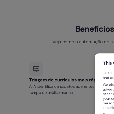
Benefício
Veja como a automação do rec
This
FACTOR
and ad
Triagem de currículos mais rápida
We als
A IA identifica candidatos aderentes e reduz o 
advert
tempo de análise manual.
other 
your u
person
securi