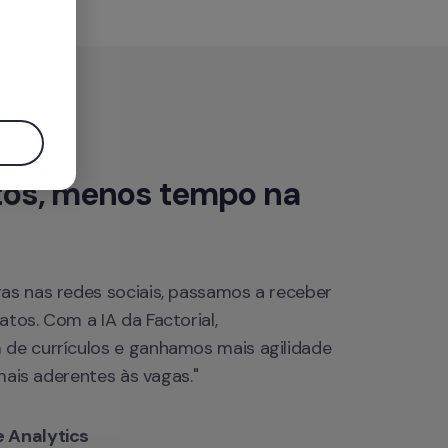
.
os, menos tempo na 
s nas redes sociais, passamos a receber 
tos. Com a IA da Factorial, 
de currículos e ganhamos mais agilidade 
 mais aderentes às vagas."
 Analytics