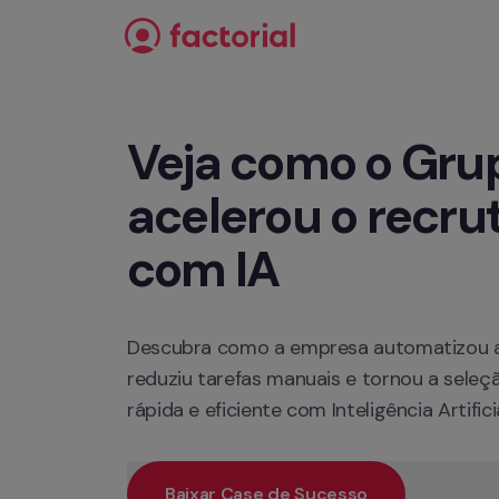
Pular para o conteúdo
Veja como o Grup
acelerou o recru
com IA
Descubra como a empresa automatizou a t
reduziu tarefas manuais e tornou a seleç
rápida e eficiente com Inteligência Artificia
Baixar Case de Sucesso