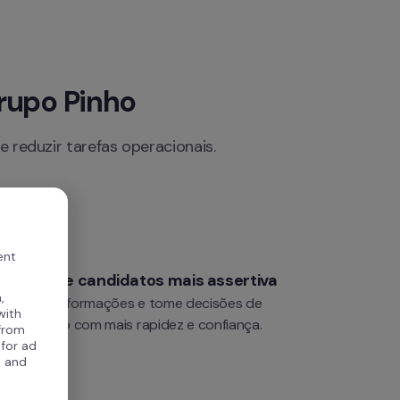
rupo Pinho
reduzir tarefas operacionais.
ent
eleção de candidatos mais assertiva
,
entralize informações e tome decisões de 
with
ontratação com mais rapidez e confiança.
 from
 for ad
, and