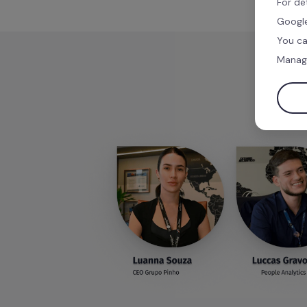
For de
Google
You ca
Manag