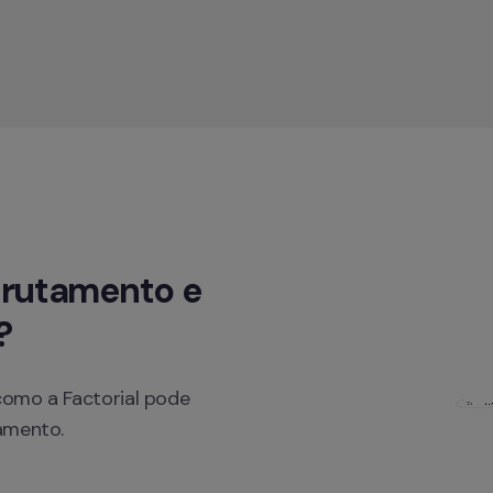
crutamento e 
?
omo a Factorial pode 
amento.