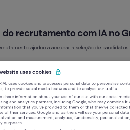
s do recrutamento com IA no G
rutamento ajudou a acelerar a seleção de candidatos e 
 website uses cookies
IAL uses cookies and processes personal data to personalise cont
s, to provide social media features and to analyse our traffic.
Mais produtividade no recrutamento
S
o share information about your use of our site with our social media
Automatize etapas do processo seletivo e 
C
ising and analytics partners, including Google, who may combine it 
reduza tarefas repetitivas.
c
information that you've provided to them or that they've collected
se of their services. Google and partners will use your personal data
alization and measurement, analytics, functionality, personalization
ty purposes.