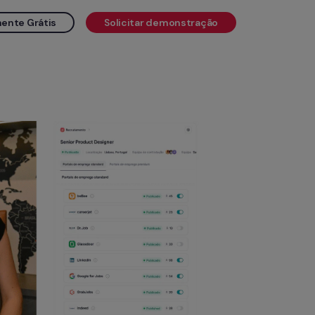
ente Grátis
Solicitar demonstração