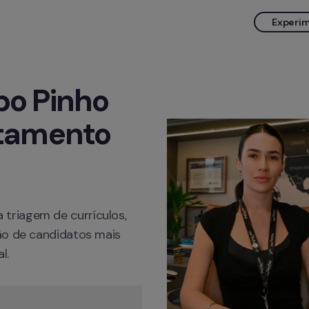
Experim
o Pinho 
tamento 
riagem de currículos, 
ão de candidatos mais 
l.