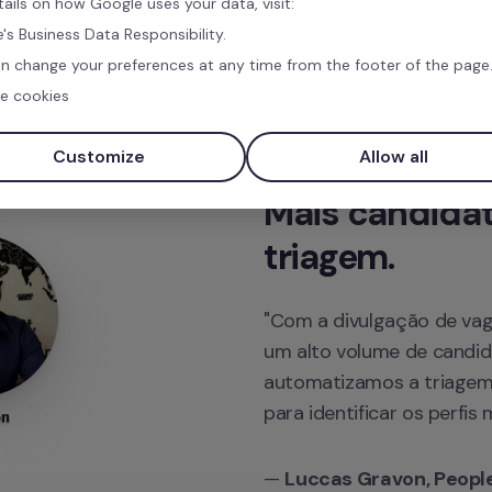
tails on how Google uses your data, visit:
's Business Data Responsibility.
n change your preferences at any time from the footer of the page
e cookies
Customize
Allow all
Mais candidat
triagem.
"Com a divulgação de vaga
um alto volume de candida
automatizamos a triagem 
para identificar os perfis
— 
Luccas Gravon, People