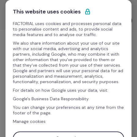
Pular para o conteúdo
Descomplique seu RH: tome decisões estratégicas com 
This website uses cookies
Avaliações de Desempenho guiadas por IA. 🚀
Ver IA na prática
FACTORIAL uses cookies and processes personal data
to personalise content and ads, to provide social
media features and to analyse our traffic.
Experimente Grátis
We also share information about your use of our site
with our social media, advertising and analytics
partners, including Google, who may combine it with
other information that you've provided to them or
that they've collected from your use of their services.
Google and partners will use your personal data for ad
Avaliação de 
personalization and measurement, analytics,
functionality, personalization, and security purposes.
Desempenho com IA: 
For details on how Google uses your data, visit:
decisões justas, dados 
Google's Business Data Responsibility.
reais.
You can change your preferences at any time from the
footer of the page.
Manage cookies
Elimine o "achismo" de planilhas e feedbacks 